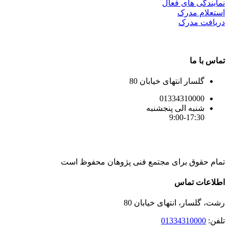
نمایندگی های فعال
استعلام مدرک
دریافت مدرک
تماس با ما
گلسار انتهای خیابان 80
01334310000
شنبه الی پنجشنبه
9:00-17:30
تمام حقوق برای مجتمع فنی پژوهان محفوظ است
Instagram
LinkedIn
Toggle
اطلاعات تماس
Sliding
Bar
رشت، گلسار، انتهای خیابان 80
Area
تلفن:
01334310000