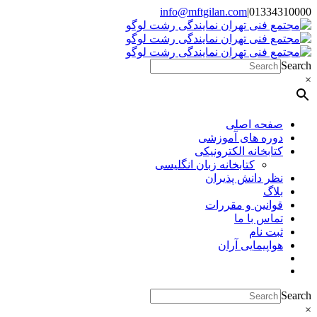
Skip
info@mftgilan.com
|
01334310000
Instagram
LinkedIn
to
content
Search
×
صفحه اصلی
دوره های آموزشی
کتابخانه الکترونیکی
کتابخانه زبان انگلیسی
نظر دانش پذیران
بلاگ
قوانین و مقررات
تماس با ما
ثبت نام
هواپیمایی آران
Search
×