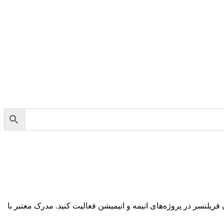
Grease Pen، شما می‌توانید در استودیوهای انیمیشن، پلتفرم‌های دیجیتال (مانند YouTube یا Patreon)، یا به‌عنوان فریلنسر در پروژه‌های انیمه و انیمیشن فعالیت کنید. مدرک معتبر با