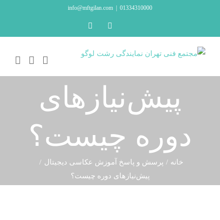
Ski
info@mftgilan.com
|
01334310000
t
LinkedIn
Instagram
conten
پیش‌نیازهای
دوره چیست؟
خانه
پرسش و پاسخ آموزش عکاسی دیجیتال
پیش‌نیازهای دوره چیست؟