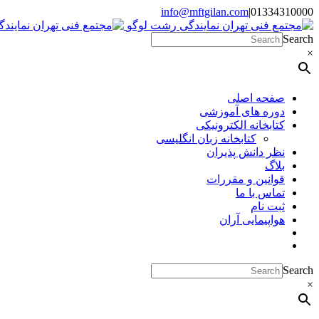
Skip
info@mftgilan.com
|
01334310000
Instagram
LinkedIn
to
content
Search
×
صفحه اصلی
دوره های آموزشی
کتابخانه الکترونیکی
کتابخانه زبان انگلیسی
نظر دانش پذیران
بلاگ
قوانین و مقررات
تماس با ما
ثبت نام
هواپیمایی آران
Search
×