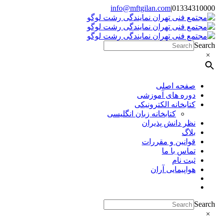
Skip
info@mftgilan.com
|
01334310000
Instagram
LinkedIn
to
content
Search
×
صفحه اصلی
دوره های آموزشی
کتابخانه الکترونیکی
کتابخانه زبان انگلیسی
نظر دانش پذیران
بلاگ
قوانین و مقررات
تماس با ما
ثبت نام
هواپیمایی آران
Search
×