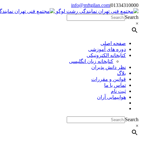
Skip
info@mftgilan.com
|
01334310000
Instagram
LinkedIn
to
content
Search
×
صفحه اصلی
دوره های آموزشی
کتابخانه الکترونیکی
کتابخانه زبان انگلیسی
نظر دانش پذیران
بلاگ
قوانین و مقررات
تماس با ما
ثبت نام
هواپیمایی آران
Search
×