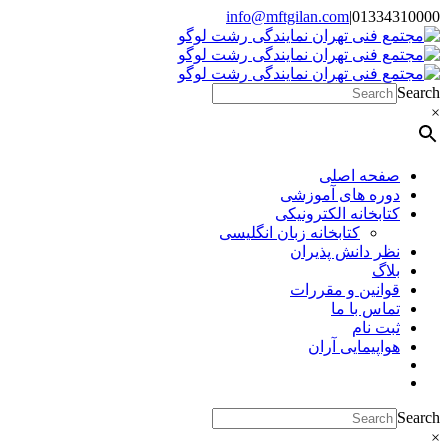
Skip
info@mftgilan.com
|
01334310000
Instagram
LinkedIn
to
content
Search
×
صفحه اصلی
دوره های آموزشی
کتابخانه الکترونیکی
کتابخانه زبان انگلیسی
نظر دانش پذیران
بلاگ
قوانین و مقررات
تماس با ما
ثبت نام
هواپیمایی آران
Search
×