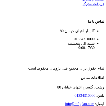
دریافت مدرک
تماس با ما
گلسار انتهای خیابان 80
01334310000
شنبه الی پنجشنبه
9:00-17:30
تمام حقوق برای مجتمع فنی پژوهان محفوظ است
Instagram
LinkedIn
Toggle
اطلاعات تماس
Sliding
Bar
رشت، گلسار، انتهای خیابان 80
Area
تلفن:
01334310000
ایمیل:
info@mftgilan.com