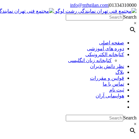
Skip
info@mftgilan.com
|
01334310000
Instagram
LinkedIn
to
content
Search
×
صفحه اصلی
دوره های آموزشی
کتابخانه الکترونیکی
کتابخانه زبان انگلیسی
نظر دانش پذیران
بلاگ
قوانین و مقررات
تماس با ما
ثبت نام
هواپیمایی آران
Search
×