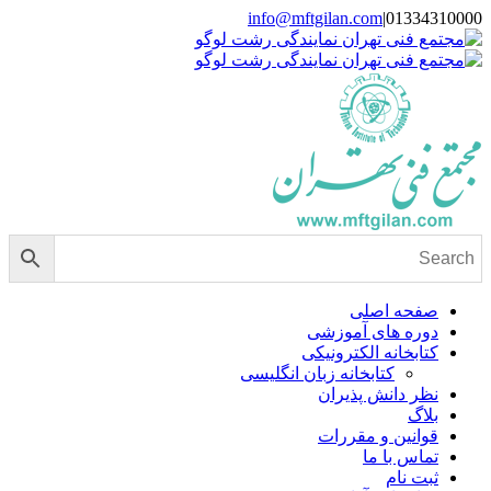
Skip
info@mftgilan.com
|
01334310000
Instagram
LinkedIn
to
content
صفحه اصلی
دوره های آموزشی
کتابخانه الکترونیکی
کتابخانه زبان انگلیسی
نظر دانش پذیران
بلاگ
قوانین و مقررات
تماس با ما
ثبت نام