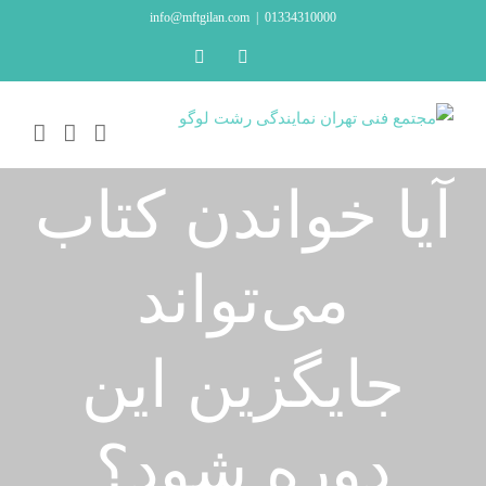
Ski
info@mftgilan.com
|
01334310000
t
LinkedIn
Instagram
conten
آیا خواندن کتاب
می‌تواند
جایگزین این
دوره شود؟