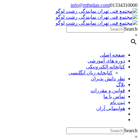
Skip
info@mftgilan.com
|
01334310000
Instagram
LinkedIn
to
content
Search
×
صفحه اصلی
دوره های آموزشی
کتابخانه الکترونیکی
کتابخانه زبان انگلیسی
نظر دانش پذیران
بلاگ
قوانین و مقررات
تماس با ما
ثبت نام
هواپیمایی آران
Search
×