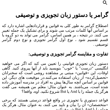
گرامر یا دستور زبان تجویزی و توصیفی
اصطلاح گرامر به طور کلی به قوانین و قراردادهایی اشاره دارد که
بر اساس آنها کلمات مرتب می شوند و برای تشکیل یک جمله تغییر
می کنند. در نتیجه ، بر همین اساس، گرامر می تواند به دو گروه یا
قسم تقسیم شود ، نوع اول گرامر تجویزی و نوع دوم گرامر
توصیفی .
تفاوت و مقایسه گرامر تجویزی و توصیفی:
دستور زبان تجویزی قوانینی را تعیین می کند که اگر می خواهید
انگلیسی “درست” یا “خوب” بنویسید باید از آنها پیروی کنید. گاهی
اوقات، این «قوانین» مبتنی بر مشاهده روشی است که سخنرانان
«تحصیل‌کرده» از زبان استفاده می‌کنند.در موقیعت های دیگر، این
قوانین بر اساس آنچه سال‌ها پیش به افراد در مدرسه آموزش داده
شده است، می‌باشند. به عنوان مثال: معلم من همیشه می گفت
هرگز یک جمله را با And یا But شروع نکنید. اوه، واقعا؟
قواعد دستوری یا تجویزی در واقع قواعد درستی هستند که برخی
«متخصصان» آن را بیان و تایید می کنند، به عنوان مثال. هرگز یک
جمله را با And یا But شروع نکنید.