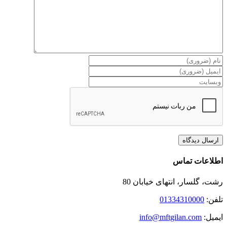
Toggle
اطلاعات تماس
Sliding
Bar
رشت، گلسار، انتهای خیابان 80
Area
تلفن:
01334310000
ایمیل:
info@mftgilan.com