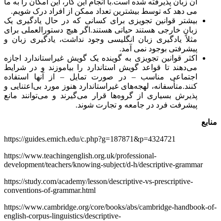
آن زبان پذیرفته شده است.با انجام این کار، این امکان را به ما
می دهد که توسط بیشترین تعداد ممکن از افراد درک شویم.
بیشتر قوانین تجویزی برای کسانی که در حال یادگیری یک
زبان خارجی هستند حیاتی هستند.اگر هیچ دستورالعملی برای
مثلاً یادگیری زبان انگلیسی وجود نداشت، یادگیری زبان و
پیشرفتی بوجود نمی آمد.
اکثر قوانین تجویزی به گوینده یک گویش غیراستاندارد اجازه
می‌دهند تا قواعد گویش استاندارد را بیاموزند و در شرایط
اجتماعی مناسب – در صورت تمایل – از آنها استفاده
کنند.متأسفانه، لهجه‌های غیراستاندارد هنوز مورد بی‌اعتنایی و
پذیرش بسیاری از گروه‌ها قرار می‌گیرند و می‌توانند مانع
پیشرفت فرد در جامعه و تجارت شوند.
منابع
https://guides.emich.edu/c.php?g=187871&p=4324721
https://www.teachingenglish.org.uk/professional-
development/teachers/knowing-subject/d-h/descriptive-grammar
https://study.com/academy/lesson/descriptive-vs-prescriptive-
conventions-of-grammar.html
https://www.cambridge.org/core/books/abs/cambridge-handbook-of-
english-corpus-linguistics/descriptive-