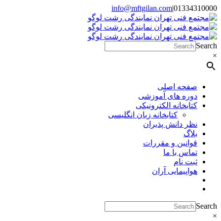
Skip
info@mftgilan.com
|
01334310000
Instagram
LinkedIn
to
content
Search
×
صفحه اصلی
دوره های آموزشی
کتابخانه الکترونیکی
کتابخانه زبان انگلیسی
نظر دانش پذیران
بلاگ
قوانین و مقررات
تماس با ما
ثبت نام
هواپیمایی آران
Search
×