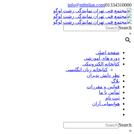
Skip
info@mftgilan.com
|
01334310000
Instagram
LinkedIn
to
content
Search
×
صفحه اصلی
دوره های آموزشی
کتابخانه الکترونیکی
کتابخانه زبان انگلیسی
نظر دانش پذیران
بلاگ
قوانین و مقررات
تماس با ما
ثبت نام
هواپیمایی آران
Search
×