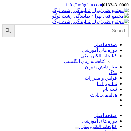
Skip
info@mftgilan.com
|
01334310000
Instagram
LinkedIn
to
content
صفحه اصلی
دوره های آموزشی
کتابخانه الکترونیکی
کتابخانه زبان انگلیسی
نظر دانش پذیران
بلاگ
قوانین و مقررات
تماس با ما
ثبت نام
هواپیمایی آران
صفحه اصلی
دوره های آموزشی
کتابخانه الکترونیکی