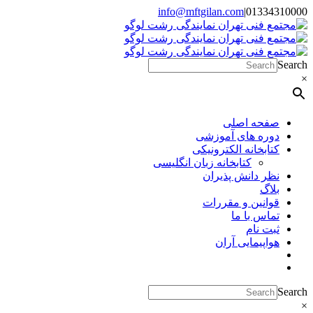
Skip
info@mftgilan.com
|
01334310000
Instagram
LinkedIn
to
content
Search
×
صفحه اصلی
دوره های آموزشی
کتابخانه الکترونیکی
کتابخانه زبان انگلیسی
نظر دانش پذیران
بلاگ
قوانین و مقررات
تماس با ما
ثبت نام
هواپیمایی آران
Search
×