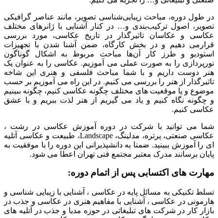
در طول دوره، مباحث زیبایی‌شناسی تصویر، مانند عناصر گرافیکی
تصویر، اصول ترکیب‌بندی و… در کنار آشنایی با ژانرهای مختلف
عکاسی و عکاسان تاثیر‌گذار در تاریخ عکاسی، مورد بررسی
قرارمی دهیم و در بخش کارگاه، ضمن آشنا شدن با تجهیزات
استودیو و طرز کار آن‌ها مباحث مربوط به اشکال گوناگون
نورپردازی را به صورت عملی می آموزیم. عکاسی را به عنوان یک
هنر دوست داریم و با شما مباحث فلسفی و هنری این شاخه
تاثیرگذار از هنر را بررسی می کنیم. در این راه می آموزیم بر حسب
موضوع و یا موقعیت های مختلف چگونه عکاسی کنیم، چگونه ببینیم
و چگونه نگاه کنیم و یاد می گیریم از هنر لذت ببریم و با عشق
عکاسی کنیم.
شما می توانید با شرکت در دوره آموزش عکاسی در رشت ،
عکاسی صنعتی، پرتره، مدلینگ، Landscape، طبیعت و عکاسی آتلیه
ای را آموزش ببینید. ضمنا به دانشپذیرانی این دوره را با موفقیت به
پایان برسانند مدرک معتبر مجتمع فنی تهران اعطا می شود.
مهارت های اکتسابی پس از اتمام دوره:
تسلط تکنیکی به مسائل پایه در عکاسی ، آشنایی با زیبایی شناسی و
هارمونی در عکاسی ، آشنایی با مفاهیم هنری در عکاسی و جذب در
بازار کار در شرکت های تبلیغاتی در حوزه مدیا و جذب در آتلیه های