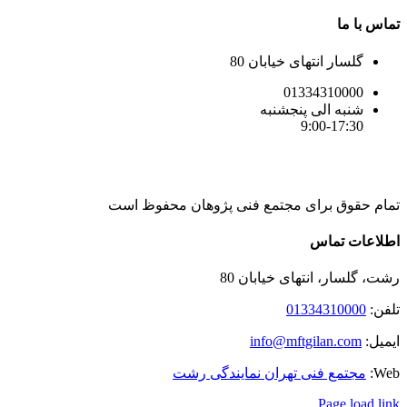
تماس با ما
گلسار انتهای خیابان 80
01334310000
شنبه الی پنجشنبه
9:00-17:30
تمام حقوق برای مجتمع فنی پژوهان محفوظ است
Instagram
LinkedIn
Toggle
اطلاعات تماس
Sliding
Bar
رشت، گلسار، انتهای خیابان 80
Area
تلفن:
01334310000
ایمیل:
info@mftgilan.com
Web:
مجتمع فنی تهران نمایندگی رشت
Page load link