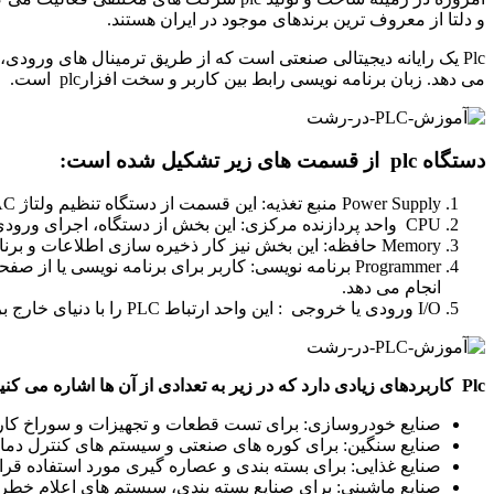
و دلتا از معروف ترین برندهای موجود در ایران هستند.
Plc یک رایانه دیجیتالی صنعتی است که از طریق ترمینال های ورودی
می دهد. زبان برنامه نویسی رابط بین کاربر و سخت افزارplc است.
دستگاه plc از قسمت های زیر تشکیل شده است:
Power Supply منبع تغذیه: این قسمت از دستگاه تنظیم ولتاژ AC برق سیستم را انجام می دهد و نقش مهمی در ایجاد ایمنی در برابر نوسانات و نویزهای ولتاژهای ورودی در صنعت دارد.
CPU واحد پردازنده مرکزی: این بخش از دستگاه، اجرای ورودی PLC را برعهده دارد.
Memory حافظه: این بخش نیز کار ذخیره سازی اطلاعات و برنامه ها را انجام می دهد.
انجام می دهد.
I/O ورودی یا خروجی : این واحد ارتباط PLC را با دنیای خارج برقرار می کند.
Plc کاربردهای زیادی دارد که در زیر به تعدادی از آن ها اشاره می کنیم:
صنایع خودروسازی: برای تست قطعات و تجهیزات و سوراخ کاری 
صنایع سنگین: برای کوره های صنعتی و سیستم های کنترل دمای ا
صنایع غذایی: برای بسته بندی و عصاره گیری مورد استفاده قرا
صنایع ماشینی: برای صنایع بسته بندی، سیستم های اعلام خط