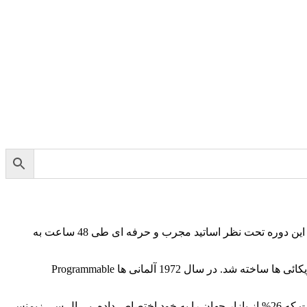
دپارتمان علوم مهندسی مجتمع فنی تهران، نمایندگی گیلان درحال برگزاری دوره آموزشی برنامه نویسی plc در رشت است. دانش پذیران در این دوره تحت نظر اساتید مجرب و حرفه ای طی 48 ساعت به
Plc پی ال سی (Programmable logic controller ) به معنی کنترل کننده منطقی قابل برنامه ریزی است که اولین بار در سال 1967 توسط آمریکائی ها ساخته شد. در سال 1972 آلمانی ها Programmable
امروزه در زمینه ساخت و تولید plc شرکت های مختلفی فعالیت می کنند. بزرگ ترین شرکت در زمینه plc و اتوماسیون صنعتی، زیمنس است که 26% از بازار جهان را به خود اختصاص داده. پی ال سی زیمنس