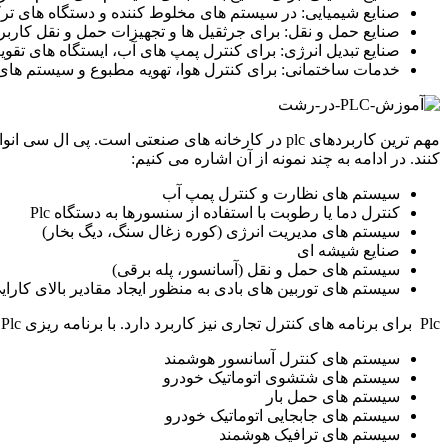
صنایع شیمیایی: در سیستم های مخلوط کننده و دستگاه های ترکی
صنایع حمل و نقل: برای جرثقیل ها و تجهیزات حمل و نقل کاربرد
صنایع تبدیل انرژی: برای کنترل پمپ های آب، ایستگاه های تقوی
خدمات ساختمانی: برای کنترل هوا، تهویه مطبوع و سیستم های 
مهم ترین کاربردهای plc در کارخانه های صنعتی اس
کنند. در ادامه به چند نمونه از آن اشاره می کنیم:
سیستم های نظارت و کنترل پمپ آب
کنترل دما یا رطوبت با استفاده از سنسورها به دستگاه Plc
سیستم های مدیریت انرژی (کوره زغال سنگ، دیگ بخار)
صنایع شیشه ای
سیستم های حمل و نقل (آسانسور، پله برقی)
سیستم های توربین های بادی به منظور ایجاد مقادیر بالای کارای
Plc برای برنامه های کنترل تجاری نیز کاربرد دارد. با برنامه ریزی Plc می توان با حداقل نیروی انسانی و یا بدون نیروی انسانی فعالیت های سخت انجام داد. به چند نمونه اشاره می کنیم:
سیستم های کنترل آسانسور هوشمند
سیستم های شتشوی اتوماتیک خودرو
سیستم های حمل بار
سیستم های جابجایی اتوماتیک خودرو
سیستم های ترافیک هوشمند