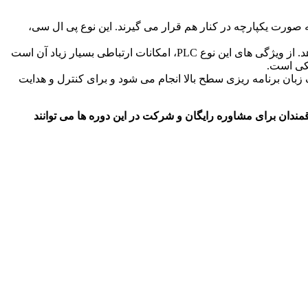
CP، منبع تغذیه و ماژول های ورودی و خروجی به صورت یکپارچه در کنار هم قرار می گیرند. این نوع پی ال سی،
پی ال سی متوسط: کاربر در این نوع PLC می تواند ماژول های خروجی و ورودی را بنا به نیاز خود انتخاب کند و سپس کنار هم قرار دهد. از ویژگی های این نوع PLC، امکانات ارتباطی بسیار زیاد آن است
یکی است.
 زبان برنامه ریزی سطح بالا انجام می شود و برای کنترل و هدایت
گیلان دوره PLC سطح basic و Advance را طی 48 ساعت برگزار می کند. علاقمندان برای مشاوره رایگان و شرکت در این دوره ها می توانند