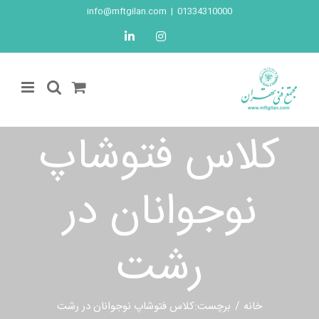
Ski
info@mftgilan.com
|
01334310000
t
LinkedIn
Instagram
conten
کلاس فتوشاپ
نوجوانان در
رشت
خانه
برچست:
کلاس فتوشاپ نوجوانان در رشت