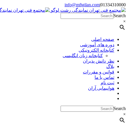
Skip
info@mftgilan.com
|
01334310000
Instagram
LinkedIn
to
content
Search
×
صفحه اصلی
دوره های آموزشی
کتابخانه الکترونیکی
کتابخانه زبان انگلیسی
نظر دانش پذیران
بلاگ
قوانین و مقررات
تماس با ما
ثبت نام
هواپیمایی آران
Search
×