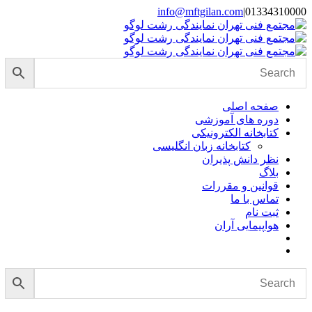
Skip
info@mftgilan.com
|
01334310000
Instagram
LinkedIn
to
content
صفحه اصلی
دوره های آموزشی
کتابخانه الکترونیکی
کتابخانه زبان انگلیسی
نظر دانش پذیران
بلاگ
قوانین و مقررات
تماس با ما
ثبت نام
هواپیمایی آران