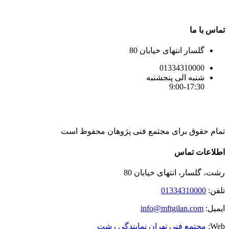
تماس با ما
گلسار انتهای خیابان 80
01334310000
شنبه الی پنجشنبه
9:00-17:30
تمام حقوق برای مجتمع فنی پژوهان محفوظ است
Instagram
LinkedIn
Toggle
اطلاعات تماس
Sliding
Bar
رشت، گلسار، انتهای خیابان 80
Area
تلفن:
01334310000
ایمیل:
info@mftgilan.com
Web:
مجتمع فنی تهران نمایندگی رشت