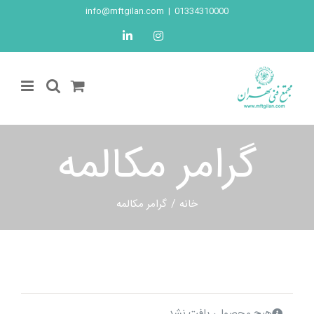
Ski
info@mftgilan.com
|
01334310000
t
LinkedIn
Instagram
conten
گرامر مکالمه
خانه
گرامر مکالمه
هیچ محصولی یافت نشد.