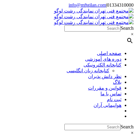
Skip
info@mftgilan.com
|
01334310000
Instagram
LinkedIn
to
content
Search
×
صفحه اصلی
دوره های آموزشی
کتابخانه الکترونیکی
کتابخانه زبان انگلیسی
نظر دانش پذیران
بلاگ
قوانین و مقررات
تماس با ما
ثبت نام
هواپیمایی آران
Search
×