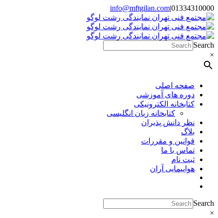
Skip
info@mftgilan.com
|
01334310000
Instagram
LinkedIn
to
content
Search
×
صفحه اصلی
دوره های آموزشی
کتابخانه الکترونیکی
کتابخانه زبان انگلیسی
نظر دانش پذیران
بلاگ
قوانین و مقررات
تماس با ما
ثبت نام
هواپیمایی آران
Search
×