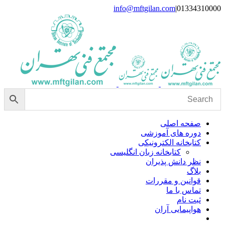
Skip
info@mftgilan.com
|
01334310000
Instagram
LinkedIn
to
content
صفحه اصلی
دوره های آموزشی
کتابخانه الکترونیکی
کتابخانه زبان انگلیسی
نظر دانش پذیران
بلاگ
قوانین و مقررات
تماس با ما
ثبت نام
هواپیمایی آران