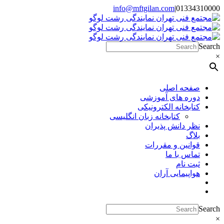
Skip
info@mftgilan.com
|
01334310000
Instagram
LinkedIn
to
content
Search
×
صفحه اصلی
دوره های آموزشی
کتابخانه الکترونیکی
کتابخانه زبان انگلیسی
نظر دانش پذیران
بلاگ
قوانین و مقررات
تماس با ما
ثبت نام
هواپیمایی آران
Search
×