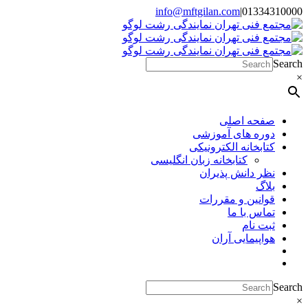
Skip
info@mftgilan.com
|
01334310000
Instagram
LinkedIn
to
content
Search
×
صفحه اصلی
دوره های آموزشی
کتابخانه الکترونیکی
کتابخانه زبان انگلیسی
نظر دانش پذیران
بلاگ
قوانین و مقررات
تماس با ما
ثبت نام
هواپیمایی آران
Search
×