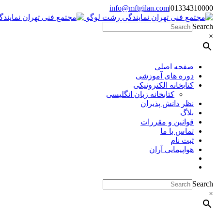
Skip
info@mftgilan.com
|
01334310000
Instagram
LinkedIn
to
content
Search
×
صفحه اصلی
دوره های آموزشی
کتابخانه الکترونیکی
کتابخانه زبان انگلیسی
نظر دانش پذیران
بلاگ
قوانین و مقررات
تماس با ما
ثبت نام
هواپیمایی آران
Search
×