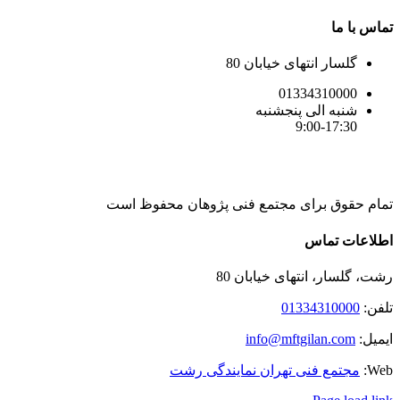
تماس با ما
گلسار انتهای خیابان 80
01334310000
شنبه الی پنجشنبه
9:00-17:30
تمام حقوق برای مجتمع فنی پژوهان محفوظ است
Instagram
LinkedIn
Toggle
اطلاعات تماس
Sliding
Bar
رشت، گلسار، انتهای خیابان 80
Area
تلفن:
01334310000
ایمیل:
info@mftgilan.com
Web:
مجتمع فنی تهران نمایندگی رشت