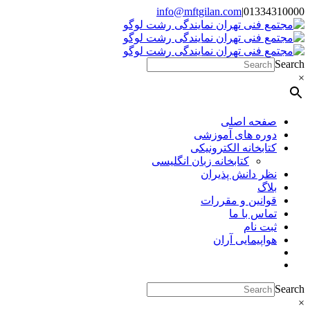
Skip
info@mftgilan.com
|
01334310000
Instagram
LinkedIn
to
content
Search
×
صفحه اصلی
دوره های آموزشی
کتابخانه الکترونیکی
کتابخانه زبان انگلیسی
نظر دانش پذیران
بلاگ
قوانین و مقررات
تماس با ما
ثبت نام
هواپیمایی آران
Search
×