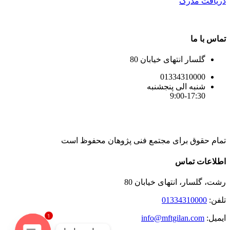
دریافت مدرک
تماس با ما
گلسار انتهای خیابان 80
01334310000
شنبه الی پنجشنبه
9:00-17:30
تمام حقوق برای مجتمع فنی پژوهان محفوظ است
Instagram
LinkedIn
Toggle
اطلاعات تماس
Sliding
Bar
رشت، گلسار، انتهای خیابان 80
Area
تلفن:
01334310000
1
ایمیل:
info@mftgilan.com