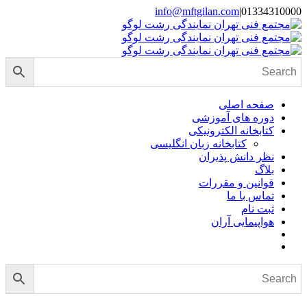
Skip
info@mftgilan.com
|
01334310000
Instagram
LinkedIn
to
content
صفحه اصلی
دوره های آموزشی
کتابخانه الکترونیکی
کتابخانه زبان انگلیسی
نظر دانش پذیران
بلاگ
قوانین و مقررات
تماس با ما
ثبت نام
هواپیمایی آران