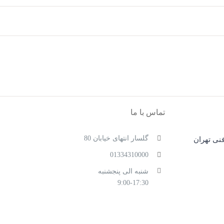
تماس با ما
گلسار انتهای خیابان 80
نی تهران
01334310000
شنبه الی پنجشنبه
9:00-17:30