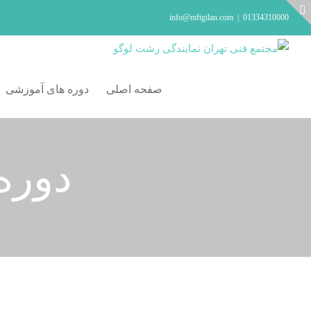
Ski
info@mftgilan.com
|
01334310000
t
Toggl
conten
Slidin
Ba
صفحه اصلی
دوره های آموزشی
Are
دوره