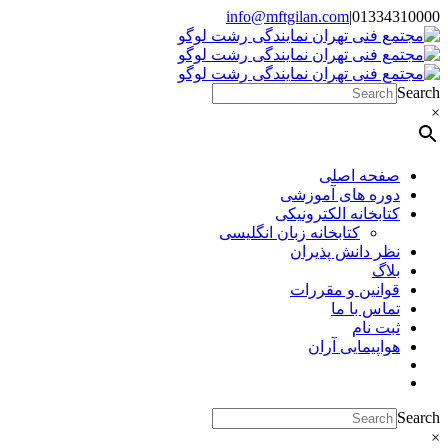
Skip
info@mftgilan.com
|
01334310000
Instagram
LinkedIn
to
content
Search
×
صفحه اصلی
دوره های آموزشی
کتابخانه الکترونیکی
کتابخانه زبان انگلیسی
نظر دانش پذیران
بلاگ
قوانین و مقررات
تماس با ما
ثبت نام
هواپیمایی آران
Search
×