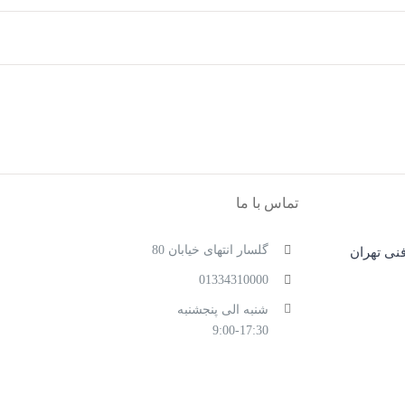
تماس با ما
گلسار انتهای خیابان 80
نی تهران
01334310000
شنبه الی پنجشنبه
9:00-17:30