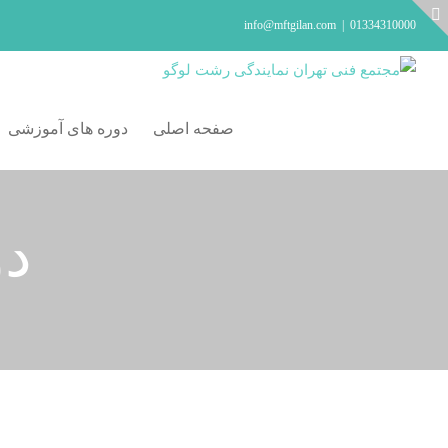
Ski
info@mftgilan.com
|
01334310000
t
Toggl
conten
Slidin
Ba
صفحه اصلی
دوره های آموزشی
Are
د