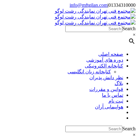
Skip
info@mftgilan.com
|
01334310000
Instagram
LinkedIn
to
content
Search
×
صفحه اصلی
دوره های آموزشی
کتابخانه الکترونیکی
کتابخانه زبان انگلیسی
نظر دانش پذیران
بلاگ
قوانین و مقررات
تماس با ما
ثبت نام
هواپیمایی آران
Search
×