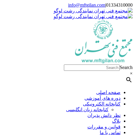
Skip
info@mftgilan.com
|
01334310000
Instagram
LinkedIn
to
content
Search
×
صفحه اصلی
دوره های آموزشی
کتابخانه الکترونیکی
کتابخانه زبان انگلیسی
نظر دانش پذیران
بلاگ
قوانین و مقررات
تماس با ما