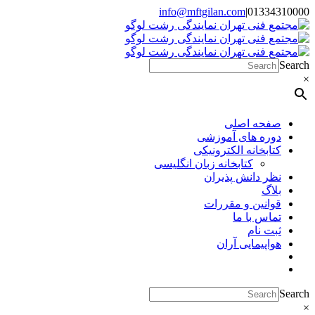
Skip
info@mftgilan.com
|
01334310000
Instagram
LinkedIn
to
content
Search
×
صفحه اصلی
دوره های آموزشی
کتابخانه الکترونیکی
کتابخانه زبان انگلیسی
نظر دانش پذیران
بلاگ
قوانین و مقررات
تماس با ما
ثبت نام
هواپیمایی آران
Search
×