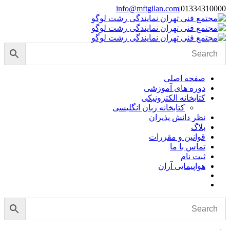
Skip
info@mftgilan.com
|
01334310000
Instagram
LinkedIn
to
content
صفحه اصلی
دوره های آموزشی
کتابخانه الکترونیکی
کتابخانه زبان انگلیسی
نظر دانش پذیران
بلاگ
قوانین و مقررات
تماس با ما
ثبت نام
هواپیمایی آران