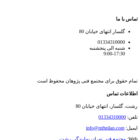
تماس با ما
گلسار انتهای خیابان 80
01334310000
شنبه الی پنجشنبه
9:00-17:30
تمام حقوق برای مجتمع فنی پژوهان محفوظ است
Instagram
LinkedIn
Toggle
اطلاعات تماس
Sliding
Bar
رشت، گلسار، انتهای خیابان 80
Area
تلفن:
01334310000
ایمیل:
info@mftgilan.com
Web:
مجتمع فنی تهران نمایندگی رشت