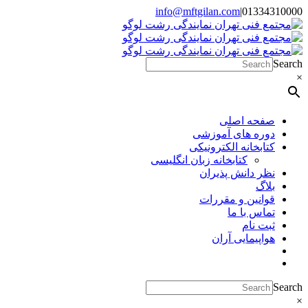
Skip
info@mftgilan.com
|
01334310000
Instagram
LinkedIn
to
content
Search
×
صفحه اصلی
دوره های آموزشی
کتابخانه الکترونیکی
کتابخانه زبان انگلیسی
نظر دانش پذیران
بلاگ
قوانین و مقررات
تماس با ما
ثبت نام
هواپیمایی آران
Search
×