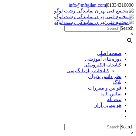
Skip
info@mftgilan.com
|
01334310000
Instagram
LinkedIn
to
content
Search
×
صفحه اصلی
دوره های آموزشی
کتابخانه الکترونیکی
کتابخانه زبان انگلیسی
نظر دانش پذیران
بلاگ
قوانین و مقررات
تماس با ما
ثبت نام
هواپیمایی آران
Search
×