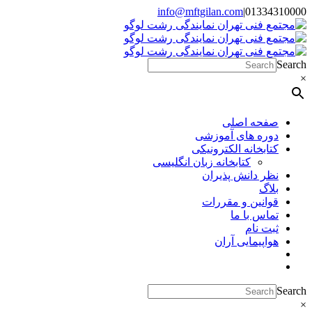
Skip
info@mftgilan.com
|
01334310000
Instagram
LinkedIn
to
content
Search
×
صفحه اصلی
دوره های آموزشی
کتابخانه الکترونیکی
کتابخانه زبان انگلیسی
نظر دانش پذیران
بلاگ
قوانین و مقررات
تماس با ما
ثبت نام
هواپیمایی آران
Search
×