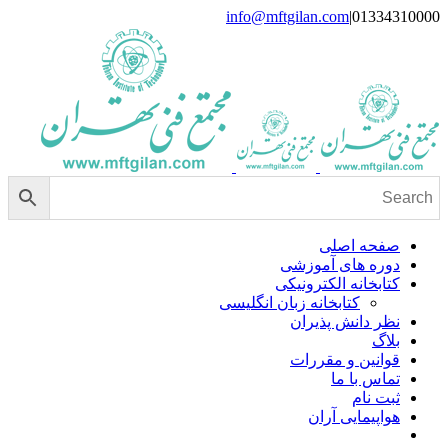
Skip
info@mftgilan.com
|
01334310000
Instagram
LinkedIn
to
content
صفحه اصلی
دوره های آموزشی
کتابخانه الکترونیکی
کتابخانه زبان انگلیسی
نظر دانش پذیران
بلاگ
قوانین و مقررات
تماس با ما
ثبت نام
هواپیمایی آران