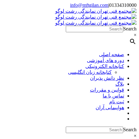
Skip
info@mftgilan.com
|
01334310000
Instagram
LinkedIn
to
content
Search
×
صفحه اصلی
دوره های آموزشی
کتابخانه الکترونیکی
کتابخانه زبان انگلیسی
نظر دانش پذیران
بلاگ
قوانین و مقررات
تماس با ما
ثبت نام
هواپیمایی آران
Search
×