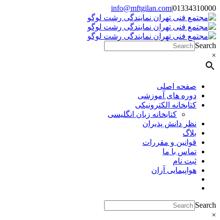
Skip
info@mftgilan.com
|
01334310000
Instagram
LinkedIn
to
content
Search
×
صفحه اصلی
دوره های آموزشی
کتابخانه الکترونیکی
کتابخانه زبان انگلیسی
نظر دانش پذیران
بلاگ
قوانین و مقررات
تماس با ما
ثبت نام
هواپیمایی آران
Search
×