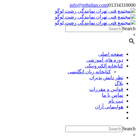
Skip
info@mftgilan.com
|
01334310000
Instagram
LinkedIn
to
content
Search
×
صفحه اصلی
دوره های آموزشی
کتابخانه الکترونیکی
کتابخانه زبان انگلیسی
نظر دانش پذیران
بلاگ
قوانین و مقررات
تماس با ما
ثبت نام
هواپیمایی آران
Search
×