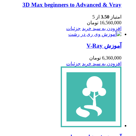
3D Max beginners to Advanced & Vray
امتیاز
3.50
از 5
16,560,000
تومان
افزودن به سبد خرید
جزئیات
آموزش V-Ray
6,360,000
تومان
افزودن به سبد خرید
جزئیات