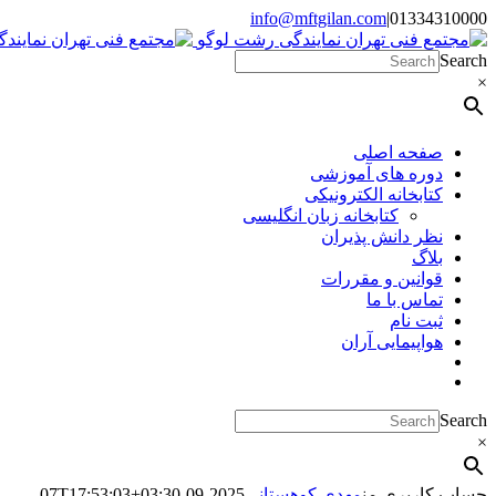
Skip
info@mftgilan.com
|
01334310000
Instagram
LinkedIn
to
content
Search
×
صفحه اصلی
دوره های آموزشی
کتابخانه الکترونیکی
کتابخانه زبان انگلیسی
نظر دانش پذیران
بلاگ
قوانین و مقررات
تماس با ما
ثبت نام
هواپیمایی آران
Search
×
حساب کاربری من
مهدی کوهستانی
2025-09-07T17:53:03+03:30