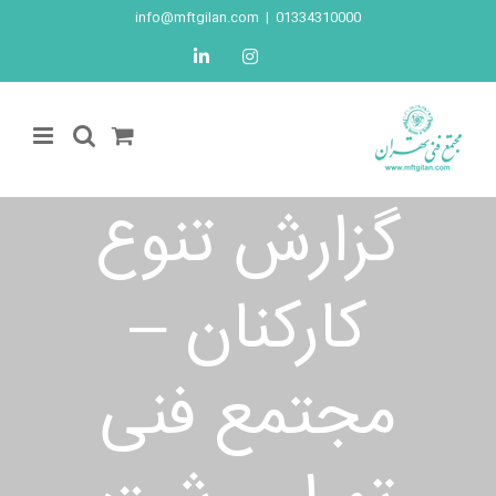
Ski
info@mftgilan.com
|
01334310000
t
LinkedIn
Instagram
conten
گزارش تنوع
کارکنان –
مجتمع فنی