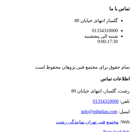
تماس با ما
گلسار انتهای خیابان 80
01334310000
شنبه الی پنجشنبه
9:00-17:30
تمام حقوق برای مجتمع فنی پژوهان محفوظ است
Instagram
LinkedIn
Toggle
اطلاعات تماس
Sliding
Bar
رشت، گلسار، انتهای خیابان 80
Area
تلفن:
01334310000
ایمیل:
info@mftgilan.com
Web:
مجتمع فنی تهران نمایندگی رشت
Page load link