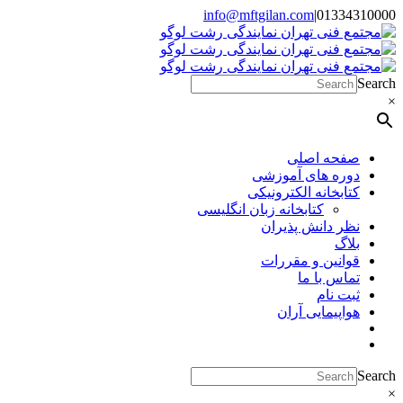
Skip
info@mftgilan.com
|
01334310000
Instagram
LinkedIn
to
content
Search
×
صفحه اصلی
دوره های آموزشی
کتابخانه الکترونیکی
کتابخانه زبان انگلیسی
نظر دانش پذیران
بلاگ
قوانین و مقررات
تماس با ما
ثبت نام
هواپیمایی آران
Search
×